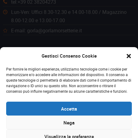
tel:+39 02 38204273
Lun-Ven: Uffici 8.30-12.30 e 14.00-18.00 / Magazzino
8.00-12.00 e 13.00-17.00
E-mail: gorla@gorlamorsetterie.it
Gestisci Consenso Cookie
Per fornire le migliori esperienze, utilizziamo tecnologie come i cookie per
memorizzare e/o accedere alle informazioni del dispositivo. Il consenso a
queste tecnologie ci permetterà di elaborare dati come il comportamento di
navigazione o ID unici su questo sito. Non acconsentire o ritirare il
consenso può influire negativamente su alcune caratteristiche e funzioni.
Accetta
Nega
© 2023 Gorla Morsetterie. Tutti i diritti riservati. P. IVA
Visualizza le preferenze