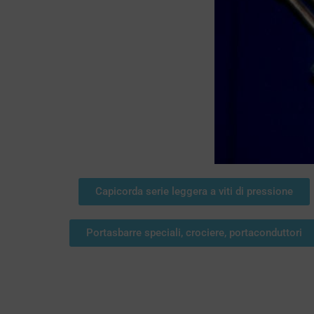
Capicorda serie leggera a viti di pressione
Portasbarre speciali, crociere, portaconduttori