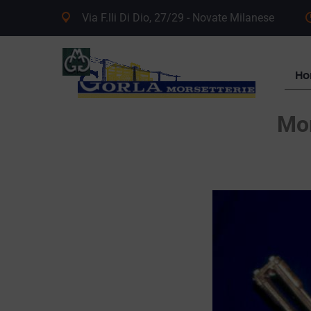
Via F.lli Di Dio, 27/29 - Novate Milanese
H
Mor