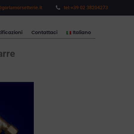
gorlamorsetterie.it
tel:+39 02 38204273
ificazioni
Contattaci
Italiano
arre