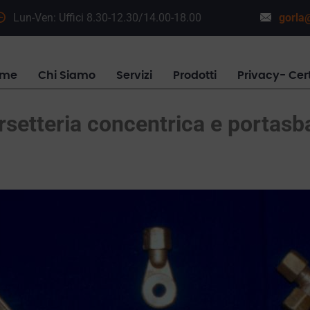
Lun-Ven: Uffici 8.30-12.30/14.00-18.00
gorla@
ome
Chi Siamo
Servizi
Prodotti
Privacy- Cert
setteria concentrica e portasb