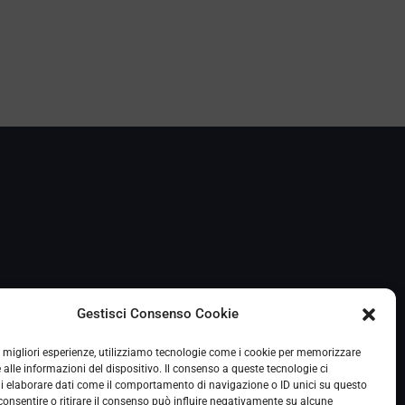
Gestisci Consenso Cookie
le migliori esperienze, utilizziamo tecnologie come i cookie per memorizzare
 alle informazioni del dispositivo. Il consenso a queste tecnologie ci
i elaborare dati come il comportamento di navigazione o ID unici su questo
consentire o ritirare il consenso può influire negativamente su alcune