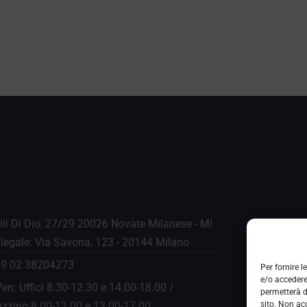
.lli Di Dio, 27/29 20026 Novate Milanese - MI
legale: Via Savona, 123 - 20144 Milano
+39 02 38204273
Per fornire 
e/o accedere
en: Uffici 8.30-12.30 e 14.00-18.00 /
permetterà d
sito. Non ac
zino 8.00-12.00 e 13.00-17.00