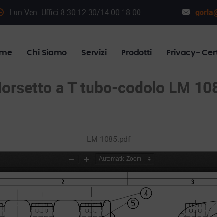
Lun-Ven: Uffici 8.30-12.30/14.00-18.00
gorla@
ome
Chi Siamo
Servizi
Prodotti
Privacy- Cert
orsetto a T tubo-codolo LM 10
LM-1085.pdf