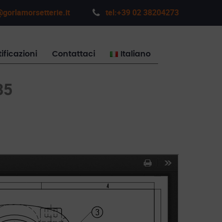
gorlamorsetterie.it
tel:+39 02 38204273
ificazioni
Contattaci
Italiano
85