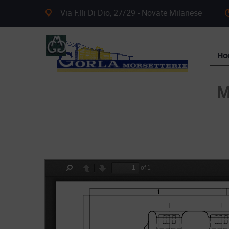
Via F.lli Di Dio, 27/29 - Novate Milanese
H
M