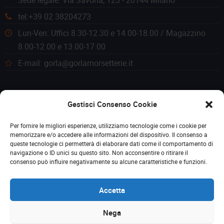
Sede legale: Via Savona, 123 - 20144 Milano
tel:+39 02 38204273
Lun-Ven: Uffici 8.30-12.30 e 14.00-18.00 / Magazzino
8.00-12.00 e 13.00-17.00
E-mail: gorla@gorlamorsetterie.it
Gestisci Consenso Cookie
Per fornire le migliori esperienze, utilizziamo tecnologie come i cookie per
memorizzare e/o accedere alle informazioni del dispositivo. Il consenso a
queste tecnologie ci permetterà di elaborare dati come il comportamento di
navigazione o ID unici su questo sito. Non acconsentire o ritirare il
consenso può influire negativamente su alcune caratteristiche e funzioni.
Accetta
Nega