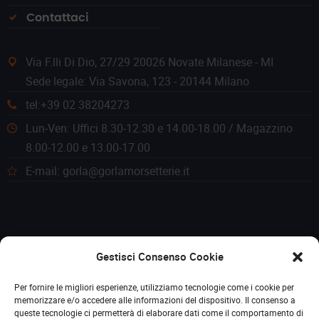
Contattaci
Via F.lli Di Dio, 27/29 20026 Novate Milanese - MI
Sede legale: Via Savona, 123 - 20144 Milano
tel:+39 02 38204273
Lun-Ven: Uffici 8.30-12.30 e 14.00-18.00 / Magazzino
8.00-12.00 e 13.00-17.00
E-mail: gorla@gorlamorsetterie.it
Gestisci Consenso Cookie
Per fornire le migliori esperienze, utilizziamo tecnologie come i cookie per
memorizzare e/o accedere alle informazioni del dispositivo. Il consenso a
queste tecnologie ci permetterà di elaborare dati come il comportamento di