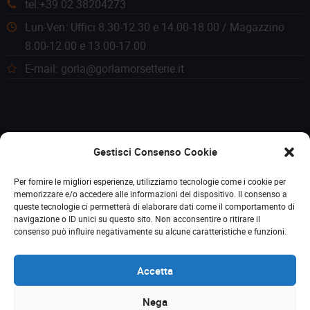
tel:+39 02 38204273
Lun-Ven: Uffici 8.30-12.30 e 14.00-18.00 / Magazzino
8.00-12.00 e 13.00-17.00
E-mail: gorla@gorlamorsetterie.it
Gestisci Consenso Cookie
Per fornire le migliori esperienze, utilizziamo tecnologie come i cookie per
memorizzare e/o accedere alle informazioni del dispositivo. Il consenso a
queste tecnologie ci permetterà di elaborare dati come il comportamento di
navigazione o ID unici su questo sito. Non acconsentire o ritirare il
consenso può influire negativamente su alcune caratteristiche e funzioni.
Accetta
Nega
© 2023 Gorla Morsetterie. Tutti i diritti riservati. P. IVA