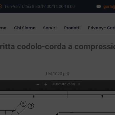
Lun-Ven: Uffici 8.30-12.30/14.00-18.00
gorla@
ome
Chi Siamo
Servizi
Prodotti
Privacy- Cert
iritta codolo-corda a compress
LM-1020.pdf