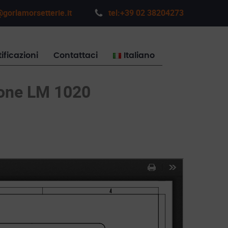
gorlamorsetterie.it
tel:+39 02 38204273
ificazioni
Contattaci
Italiano
ione LM 1020