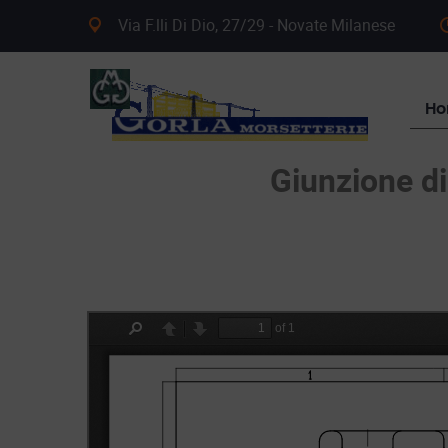
Via F.lli Di Dio, 27/29 - Novate Milanese
H
Giunzione d