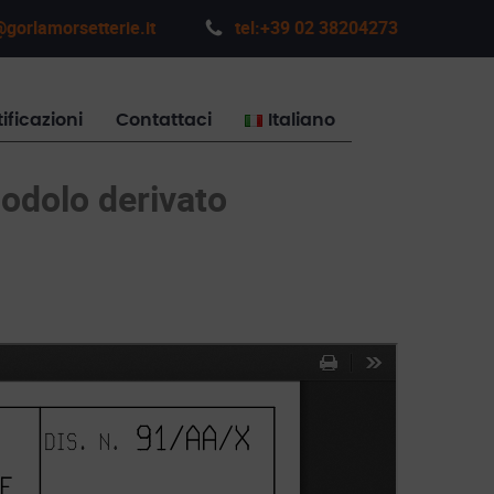
gorlamorsetterie.it
tel:+39 02 38204273
ificazioni
Contattaci
Italiano
codolo derivato