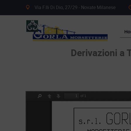
Via F.lli Di Dio, 27/29 - Novate Milanese
H
Derivazioni a 