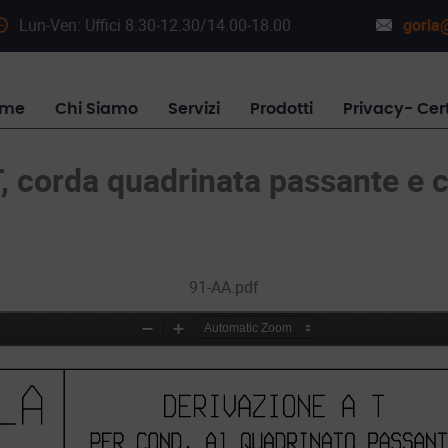
Lun-Ven: Uffici 8.30-12.30/14.00-18.00
gorla@
ome
Chi Siamo
Servizi
Prodotti
Privacy- Cert
T, corda quadrinata passante e 
91-AA.pdf