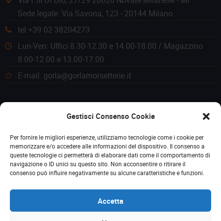
Via F.lli Di Dio, 27/29 20026 Novate Milanese - MI
Sede legale: Via Savona, 123 - 20144 Milano
tel:+39 02 38204273
Lun-Ven: Uffici 8.30-12.30 e 14.00-18.00 / Magazzino
8.00-12.00 e 13.00-17.00
E-mail: gorla@gorlamorsetterie.it
Gestisci Consenso Cookie
Per fornire le migliori esperienze, utilizziamo tecnologie come i cookie per
memorizzare e/o accedere alle informazioni del dispositivo. Il consenso a
queste tecnologie ci permetterà di elaborare dati come il comportamento di
navigazione o ID unici su questo sito. Non acconsentire o ritirare il
consenso può influire negativamente su alcune caratteristiche e funzioni.
Accetta