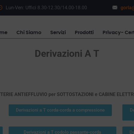
Lun-Ven: Uffici 8.30-12.30/14.00-18.00
gorla@
ome
Chi Siamo
Servizi
Prodotti
Privacy- Cert
Derivazioni A T
ERIE ANTIEFFLUVIO per SOTTOSTAZIONI
e CABINE ELETTR
Derivazioni a T corda-corda a compressione
De
Derivazioni a T codolo passante-corda
De