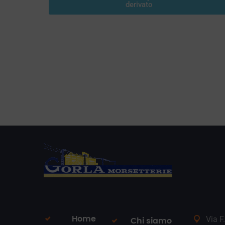
derivato
Via F
Home
Chi siamo