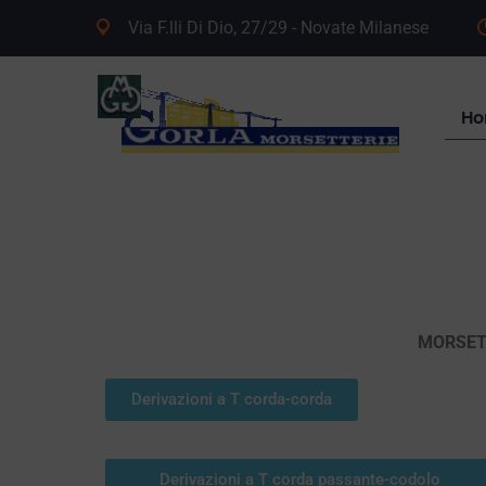
Via F.lli Di Dio, 27/29 - Novate Milanese
H
MORSETT
Derivazioni a T corda-corda
Derivazioni a T corda passante-codolo