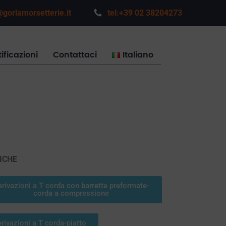
gorlamorsetterie.it
tel:+39 02 38204273
ificazioni
Contattaci
Italiano
ICHE
rivazioni a T corda con barrette preformate-
corda a compressione
rivazioni a T corda-piatto