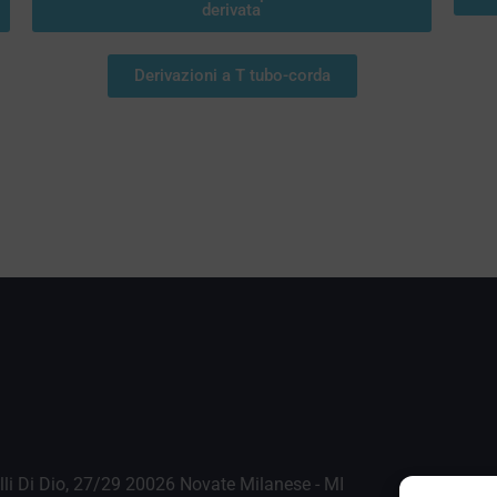
derivata
Derivazioni a T tubo-corda
.lli Di Dio, 27/29 20026 Novate Milanese - MI